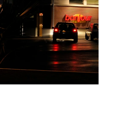
Station Amont Total
(2006 - 2009)
La Saline
Maitrise d'ouvrage : M.Incana
SHON : 362 m²